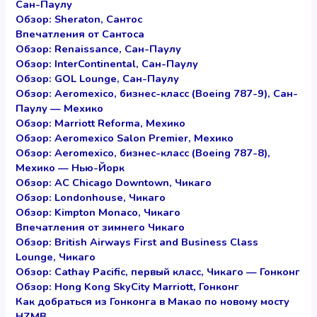
Сан-Паулу
Обзор: Sheraton, Сантос
Впечатления от Сантоса
Обзор: Renaissance, Сан-Паулу
Обзор: InterContinental, Сан-Паулу
Обзор: GOL Lounge, Сан-Паулу
Обзор: Aeromexico, бизнес-класс (Boeing 787-9), Сан-
Паулу — Мехико
Обзор: Marriott Reforma, Мехико
Обзор: Aeromexico Salon Premier, Мехико
Обзор: Aeromexico, бизнес-класс (Boeing 787-8),
Мехико — Нью-Йорк
Обзор: AC Chicago Downtown, Чикаго
Обзор: Londonhouse, Чикаго
Обзор: Kimpton Monaco, Чикаго
Впечатления от зимнего Чикаго
Обзор: British Airways First and Business Class
Lounge, Чикаго
Обзор: Cathay Pacific, первый класс, Чикаго — Гонконг
Обзор: Hong Kong SkyCity Marriott, Гонконг
Как добраться из Гонконга в Макао по новому мосту
HZMB