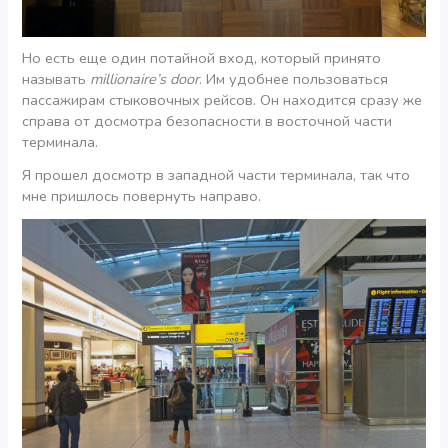
Но есть еще один потайной вход, который принято
называть
millionaire’s door
. Им удобнее пользоваться
пассажирам стыковочных рейсов. Он находится сразу же
справа от досмотра безопасности в восточной части
терминала.
Я прошел досмотр в западной части терминала, так что
мне пришлось повернуть направо.