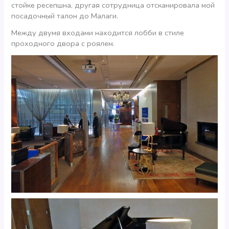
стойке ресепшна, другая сотрудница отсканировала мой
посадочный талон до Малаги.
Между двумя входами находится лобби в стиле
проходного двора с роялем.